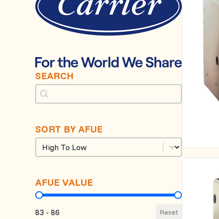
SEARCH
Search
Search
SORT BY AFUE
Sort by AFUE
Sort by AFUE
AFUE VALUE
AFUE Value
83 - 86
Reset