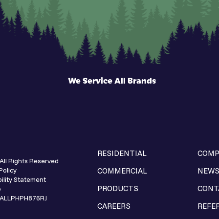
We Service All Brands
RESIDENTIAL
COMP
All Rights Reserved
Policy
COMMERCIAL
NEW
ility Statement
PRODUCTS
CONT
p
e ALLPHPH876RJ
CAREERS
REFE