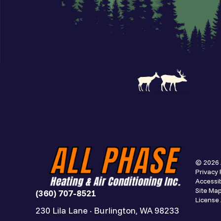
© 2026 
Privacy 
Accessib
Site Ma
(360) 707-8521
Licens
230 Lila Lane · Burlington, WA 98233